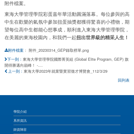
附件檔案。
東海大學管理學院彩蛋嘉年華活動圓滿落幕。每位參與的高
中生在歡樂的氣氛中參加扭蛋抽獎都獲得驚喜的小禮物，期
望每位高中生都能心想事成，順利進入東海大學管理學院，
在美麗的東海校園內，和我們一起
扭出世界級的精采人生！
：
附件_20230314_GEP錄取榜單.png
附件檔案
東海大學管理學院國際菁英組 (Global Elite Program, GEP) 旗
下一則：
開得勝邁向巔峰！ -....
東海大學2023年就業暨實習徵才博覽會_112/3/29
上一則：
回列表
學院介紹
系所資訊
師資陣容