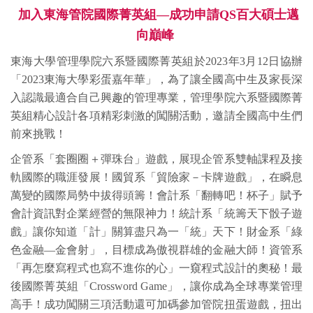
加入東海管院國際菁英組—成功申請QS百大碩士邁
向巔峰
東海大學管理學院六系暨國際菁英組於2023年3月12日協辦
「2023東海大學彩蛋嘉年華」，為了讓全國高中生及家長深
入認識最適合自己興趣的管理專業，管理學院六系暨國際菁
英組精心設計各項精彩刺激的闖關活動，邀請全國高中生們
前來挑戰！
企管系「套圈圈＋彈珠台」遊戲，展現企管系雙軸課程及接
軌國際的職涯發展！國貿系「貿險家－卡牌遊戲」，在瞬息
萬變的國際局勢中拔得頭籌！會計系「翻轉吧！杯子」賦予
會計資訊對企業經營的無限神力！統計系「統籌天下骰子遊
戲」讓你知道「計」關算盡只為一「統」天下！財金系「綠
色金融—金會射」，目標成為傲視群雄的金融大師！資管系
「再怎麼寫程式也寫不進你的心」一窺程式設計的奧秘！最
後國際菁英組「Crossword Game」，讓你成為全球專業管理
高手！成功闖關三項活動還可加碼參加管院扭蛋遊戲，扭出