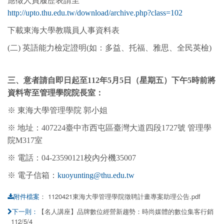
應徵人員履歷表請至
http://upto.thu.edu.tw/download/archive.php?class=102
下載東海大學教職員人事資料表
(二) 英語能力檢定證明(如：多益、托福、雅思、全民英檢)
三、意者請自即日起至112年5月5日（星期五）下午5時前將
資料寄至管理學院院長室：
※ 東海大學管理學院 郭小姐
※ 地址：407224臺中市西屯區臺灣大道四段1727號 管理學
院M317室
※ 電話：04-23590121校內分機35007
※ 電子信箱：
kuoyunting@thu.edu.tw
：
1120421東海大學管理學院徵聘計畫專案助理公告.pdf
附件檔案
【名人講座】品牌數位經營新趨勢：時尚媒體的數位集客行銷
下一則：
_112/5/4