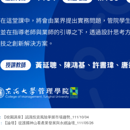
【校園講座】認識投資風險掌握市場趨勢_111/10/04
：
【論壇】從護國神山看產業發展與永續論壇_111/05/26
：