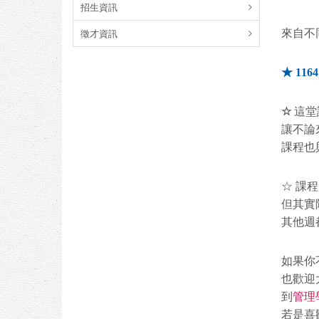
招生資訊
徵才資訊
來自不
★ 116
☆
這堂
讓不論
課程也
☆ 課
但其實
其他週
如果你
也歡迎
到
管理
若是喜