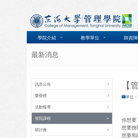
學院介紹
教學單位
師資陣
最新消息
【管
訊息公告
榮譽榜
單位 :
活動報導
管院課程
你想要了
想要挑
研討會
想要和