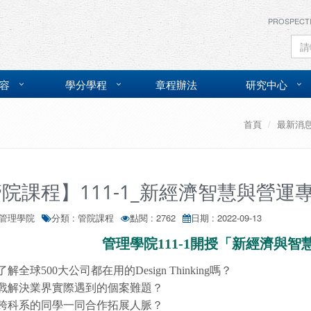
PROSPECT
容
學分學程
章程辦法
研究中心
首頁
最新消
院課程】111-1_新經濟智慧與營運
 管理學院
分類 : 管院課程
點閱 : 2762
日期 : 2022-09-13
管理學院111-1開授「新經濟與
解全球500大公司都在用的Design Thinking嗎？
戰解決業界實際遇到的個案難題？
跨科系的同學一同合作拓展人脈？