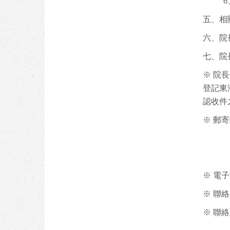
五、相
六、院
七、院
※ 院
登記東
認收件
※ 郵寄
※ 電
※ 聯絡電
※ 聯