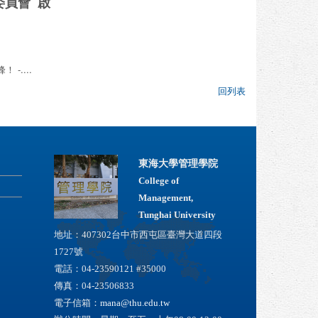
委員會 啟
 -....
回列表
東海大學管理學院
College of
Management,
Tunghai University
地址：407302台中市西屯區臺灣大道四段
1727號
電話：04-23590121 #35000
傳真：04-23506833
電子信箱：
mana@thu.edu.tw