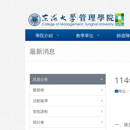
學院介紹
教學單位
師資陣
最新消息
11
訊息公告
榮譽榜
單位 :
活動報導
管院課程
研討會
一、依